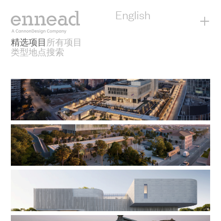
到
内
English
+
容
精选项目
所有项目
类型
地点
搜索