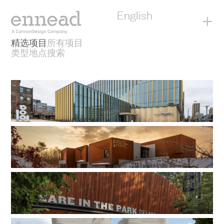
到
内
English
+
容
精选项目
所有项目
类型
地点
搜索