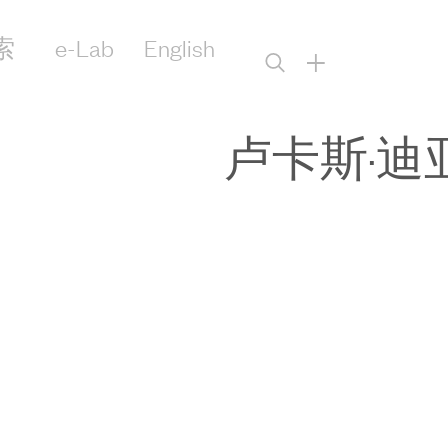
索
e-Lab
English
+
卢卡斯·迪