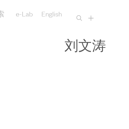
索
e-Lab
English
+
刘文涛