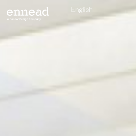
English
+