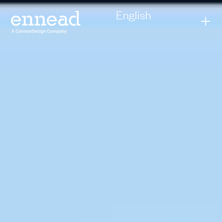
English
+