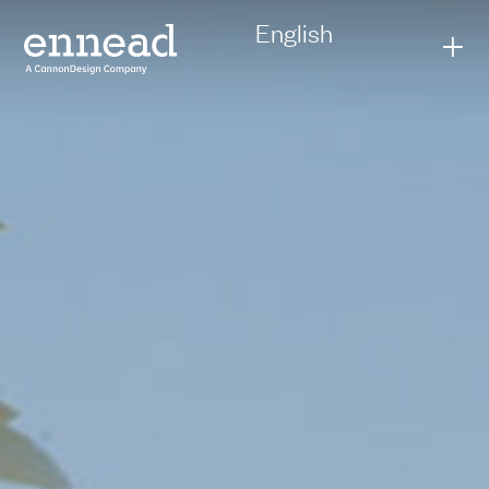
English
+