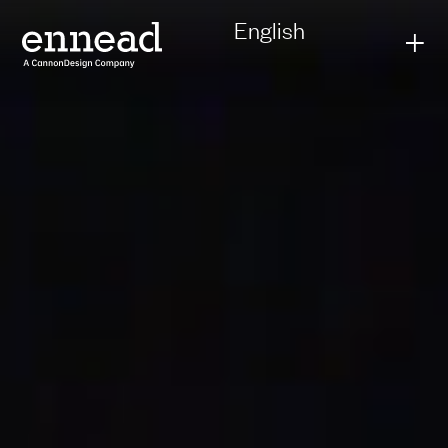
English
+