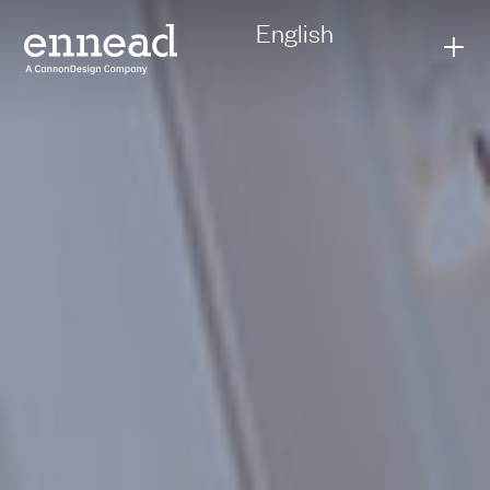
English
+