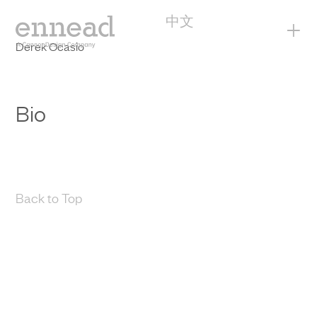
中文
+
Derek Ocasio
Bio
Back to Top