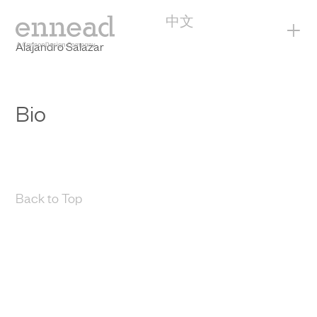
中文
+
Alajandro Salazar
Bio
Back to Top