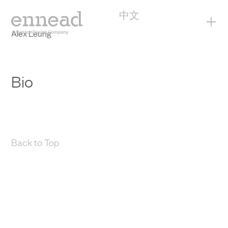
中文
+
Alex Leung
Bio
Back to Top