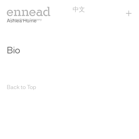
中文
+
Ashlea Hume
Bio
Back to Top