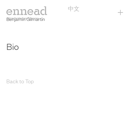
中文
+
Benjamin Gilmartin
Bio
Back to Top