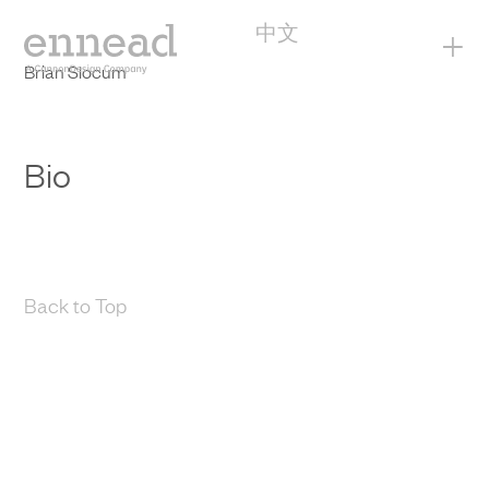
中文
+
Brian Slocum
Bio
Back to Top