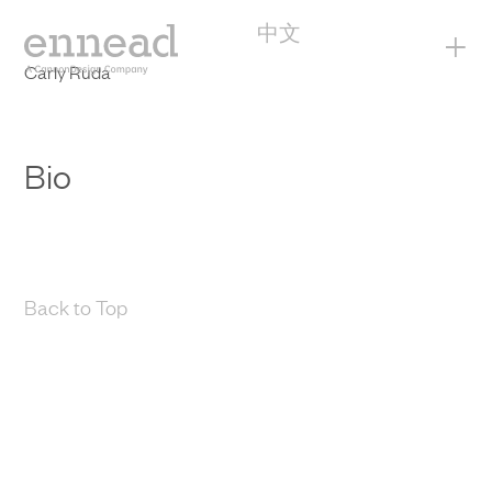
中文
+
Carly Ruda
Bio
Back to Top