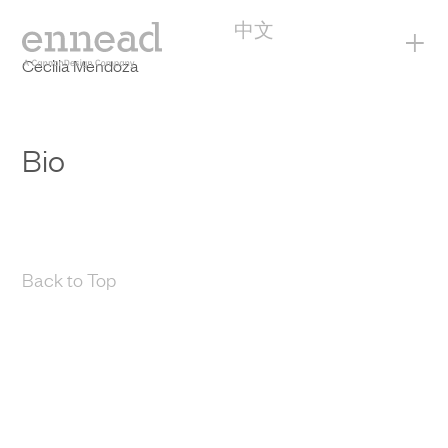
中文
+
Cecilia Mendoza
Bio
Back to Top