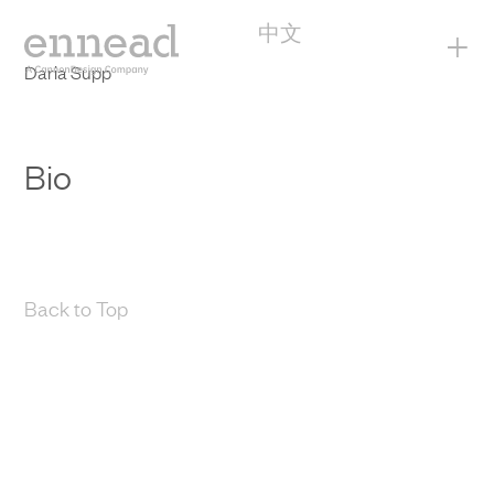
中文
+
Daria Supp
Bio
Back to Top