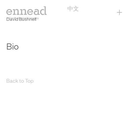
中文
+
David Bushnell
Bio
Back to Top