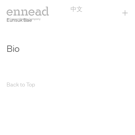
中文
+
Eunsuk Bae
Bio
Back to Top