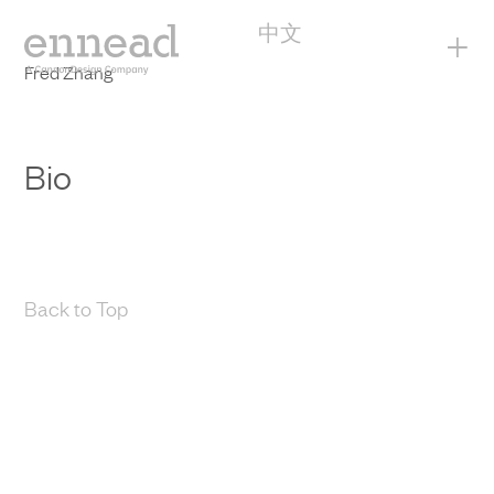
中文
+
Fred Zhang
Bio
Back to Top