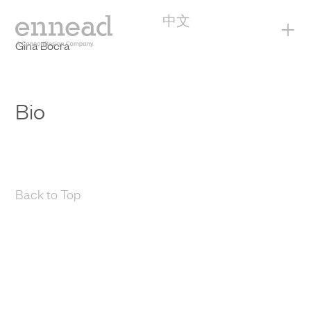
中文
+
Gina Bocra
Bio
Back to Top