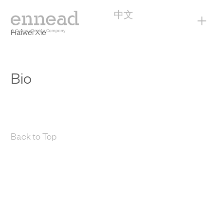
中文
+
Haiwei Xie
Bio
Back to Top