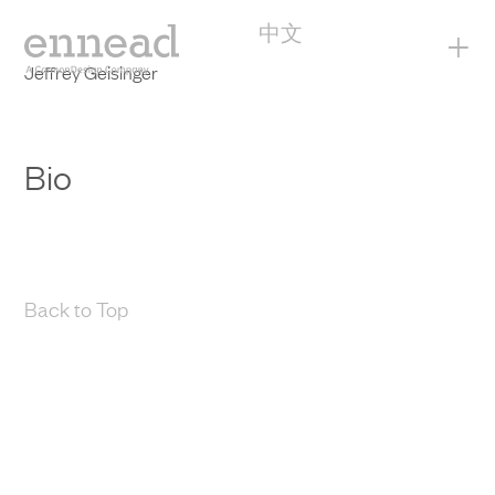
中文
+
Jeffrey Geisinger
Bio
Back to Top