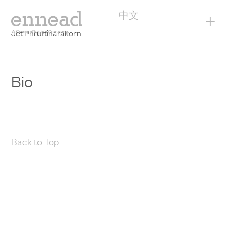
中文
+
Jet Phruttinarakorn
Bio
Back to Top