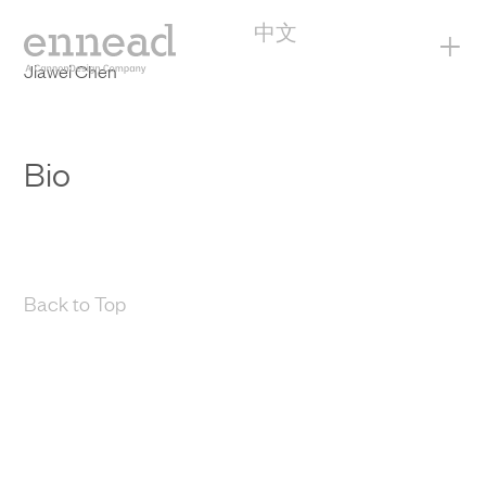
中文
+
Jiawei Chen
Bio
Back to Top