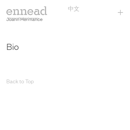
中文
+
Joann Hermance
Bio
Back to Top