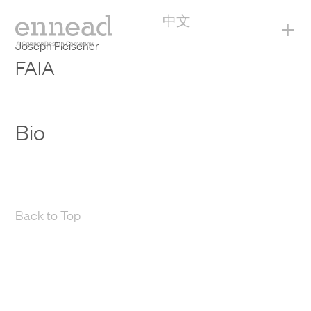
中文
+
Joseph Fleischer
FAIA
Bio
Back to Top