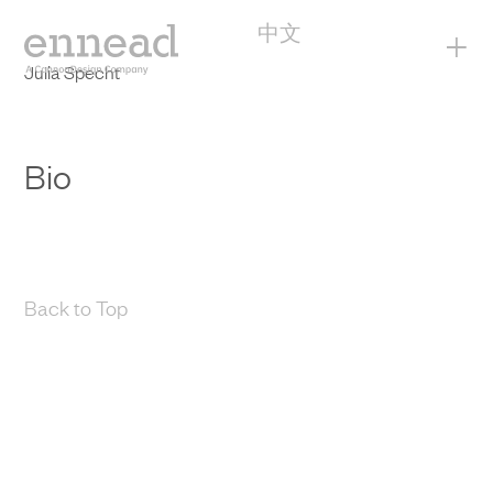
中文
+
Julia Specht
Bio
Back to Top