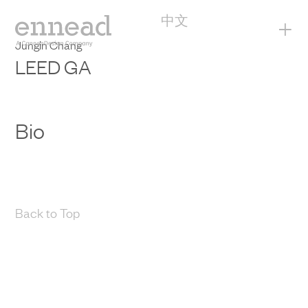
中文
+
Jungin Chang
LEED GA
Bio
Back to Top