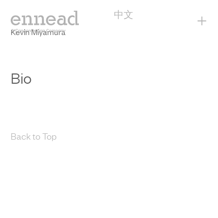
中文
+
Kevin Miyamura
Bio
Back to Top