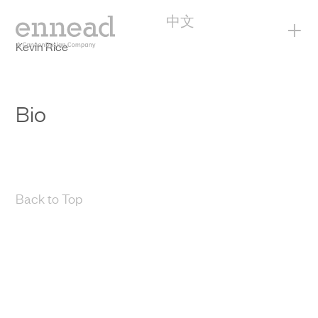
中文
+
Kevin Rice
Bio
Back to Top