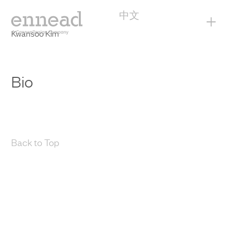
中文
+
Kwansoo Kim
Bio
Back to Top