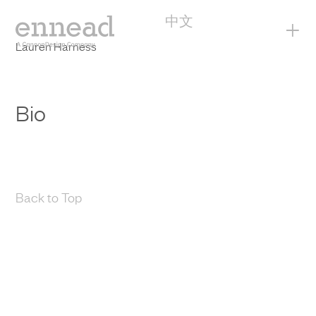
中文
+
Lauren Harness
Bio
Back to Top