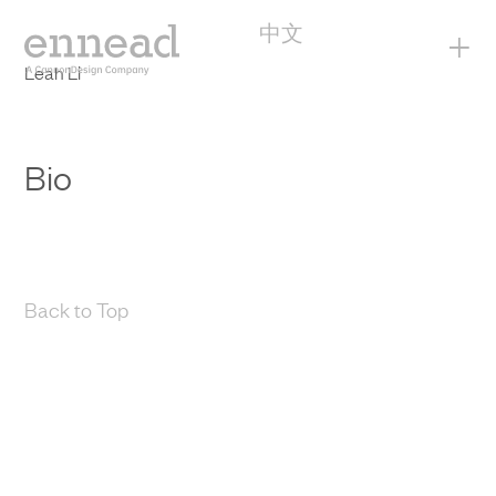
中文
+
Leah Li
Bio
Back to Top