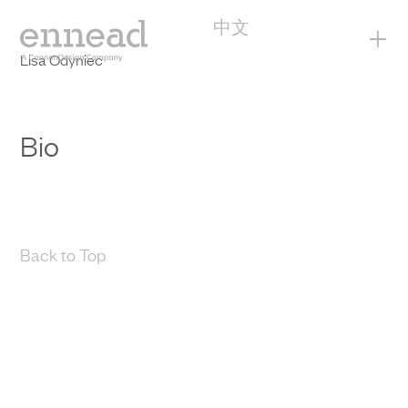
中文
+
Lisa Odyniec
Bio
Back to Top