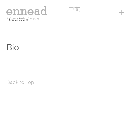
中文
+
Lucia Qian
Bio
Back to Top