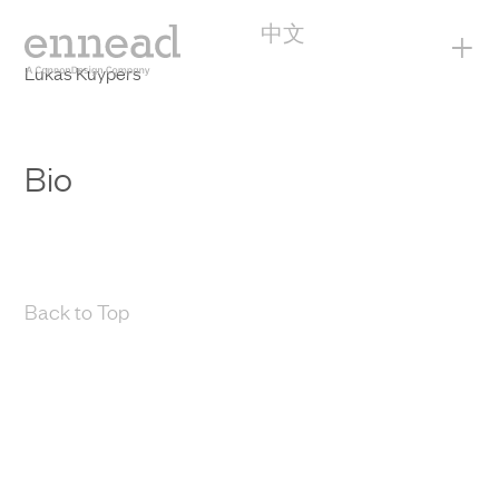
中文
+
Lukas Kuypers
Bio
Back to Top