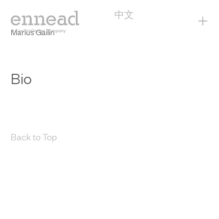
中文
+
Marius Gailin
Bio
Back to Top