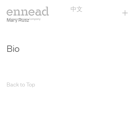
中文
+
Mary Rusz
Bio
Back to Top