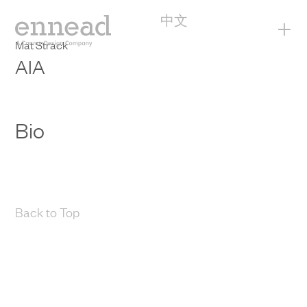
中文
+
Mat Strack
AIA
Bio
Back to Top