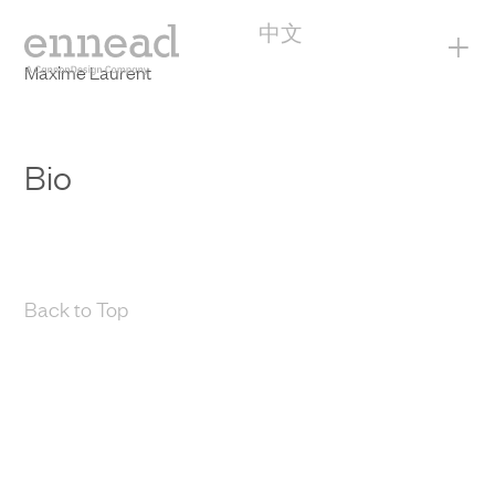
中文
+
Maxime Laurent
Bio
Back to Top