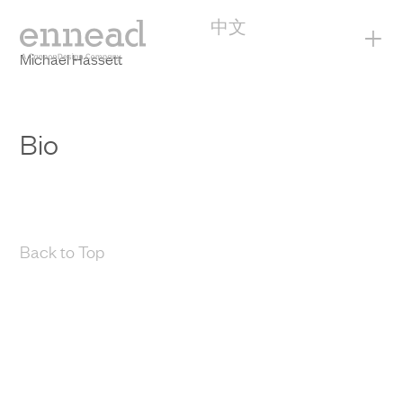
中文
+
Michael Hassett
Bio
Back to Top