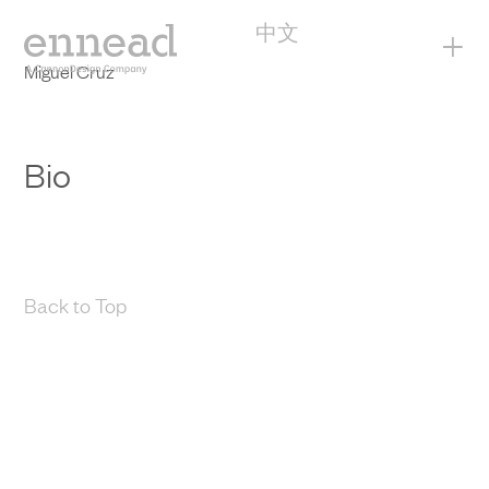
中文
+
Miguel Cruz
Bio
Back to Top