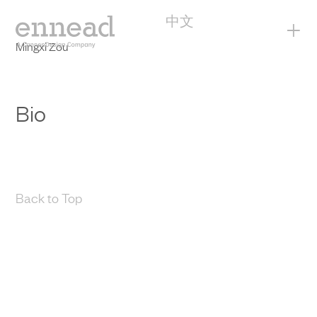
中文
+
Mingxi Zou
Bio
Back to Top