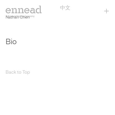
中文
+
Nathan Chen
Bio
Back to Top