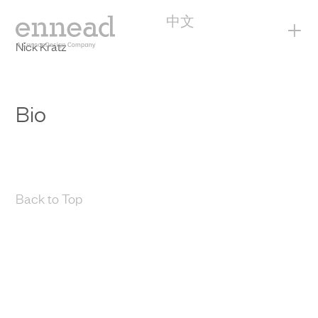
中文
+
Nick Kratz
Bio
Back to Top