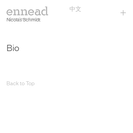
中文
+
Nicolas Schmidt
Bio
Back to Top