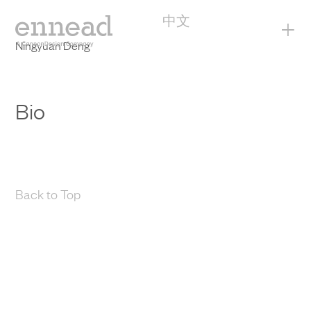
中文
+
Ningyuan Deng
Bio
Back to Top