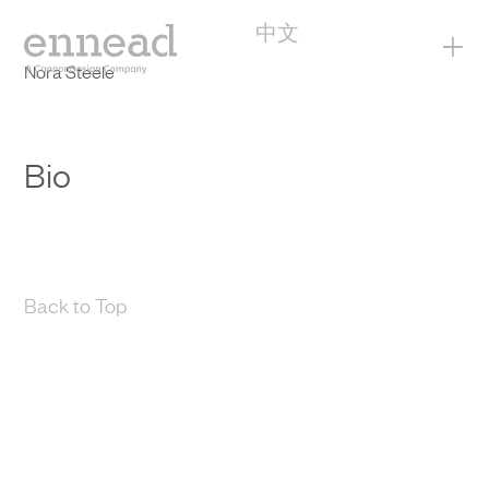
中文
+
Nora Steele
Bio
Back to Top